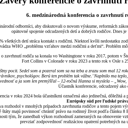
Závery konferencie o zavrhnutí r
6. medzinárodná konferencia o zavrhnutí r
zinárodní odborníci, aby diskutovali o novom výskume, reformách zák
opätovné spojenie odcudzených detí a dobrých rodičov. Dnes je 
 všetkých detí stráca kontakt s rodičmi. Niektorí kvôli nedostatku zodp
 uvádza WHO „problému vzťahov medzi rodičmi a deťmi“. Problém môž
o zavrhnutí rodiča sa konala vo Washingtone v roku 2017, potom v Što
Fort Collins v Colorade v roku 2023 a tento rok v Osle s 2
áštny pocit. Sedel som a pozeral som sa na teba a zrazu som mal 12 roko
rávnikov, psychológov. Berú ten problém tak vážne.’ Naplnilo ma teplo, 
ednosť a ja som len premýšľal – 12-ročná Hanna si myslela – „Wow, to 
Účastník konferencie, odcudzený ako 
encia v roku 2024 bola účastníkmi označená ako jedinečná, dôležitá a 
Európsky súd pre ľudské práv
a rozhodol v mnohých prípadoch zavrhnutia rodičov a tento pojem výs
é štáty majú povinnosť chrániť právo na rodinný život podľa článku 8
innosti tým, že zanedbali výkon rozhodnutí zameraných na obnovenie v
prevziať zodpovednosť realizáciou opatrení potrebných na 