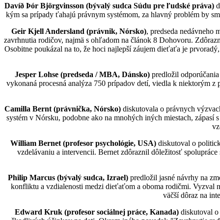
Davíð Þór Björgvinsson (bývalý sudca Súdu pre ľudské práva)
di
kým sa prípady ťahajú právnym systémom, za hlavný problém by sme 
Geir Kjell Andersland (právnik, Nórsko)
, predseda nedávneho mu
zavrhnutia rodičov, najmä s ohľadom na článok 8 Dohovoru. Zdôrazni
Osobitne poukázal na to, že hoci najlepší záujem dieťaťa je prvorad
Jesper Lohse (predseda / MBA, Dánsko)
predložil odporúčania
vykonaná procesná analýza 750 prípadov detí, viedla k niektorým z 
Camilla Bernt (právnička, Nórsko)
diskutovala o právnych výzvach 
systém v Nórsku, podobne ako na mnohých iných miestach, zápasí s v
vz
William Bernet (profesor psychológie, USA)
diskutoval o politick
vzdelávaniu a intervencii. Bernet zdôraznil dôležitosť spoluprác
Philip Marcus (bývalý sudca, Izrael)
predložil jasné návrhy na zmen
konfliktu a vzdialenosti medzi dieťaťom a oboma rodičmi. Vyzval 
väčší dôraz na int
Edward Kruk (profesor sociálnej práce, Kanada)
diskutoval o