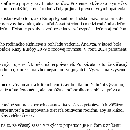
pokiaľ ide o prípady zavrhnutia rodičov. Poznamenal, že ako plynie čas,
eto dôležité, aby národné vlády prijímali preventívnymi opatrenia.
 diskutoval o tom, ako Európsky súd pre ľudské práva rieši prípady
ným zasahovaním, ale aj uľahčovať stretnutia medzi rodičmi a deťmi.
i deťmi. Existuje pozitívna zodpovednosť zabezpečiť deťom aj rodičom
ho rodinného súdnictva z pohľadu vedenia. Analýza, v ktorej bola
ezolúcie Rady Európy 2079 o rodovej rovnosti. V roku 2024 parlament
vných opatrení, ktoré chránia práva detí. Poukázala na to, že súčasný
dnutia, ktoré sú najvhodnejšie pre záujmy detí. Vyzvala na zvýšenie
ov.
sť medzi zástancami a kritikmi teórií zavrhnutia rodiča bráni výskumu,
openie tohto fenoménu, ale pomôžu aj odborníkom v oblasti práva a
otichodné strany v sporoch o starostlivosť často prispievajú k väčšiemu
rostlivosť a zastupovanie dieťaťa obidvomi rodičmi, aby sa kládol
očas celého života.
 na to, že včasný zásah v takýchto prípadoch je kľúčom k zníženiu