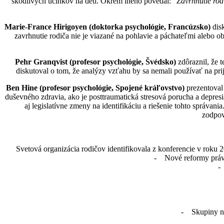
škodlivých účinkov na deti. Okrem iného povedal:
"Zavrhnutie rodi
Marie-France Hirigoyen (doktorka psychológie, Francúzsko)
disk
zavrhnutie rodiča nie je viazané na pohlavie a páchateľmi alebo 
Pehr Granqvist (profesor psychológie, Švédsko)
zdôraznil, že t
diskutoval o tom, že analýzy vzťahu by sa nemali používať na prij
Ben Hine (profesor psychológie, Spojené kráľovstvo)
prezentoval 
duševného zdravia, ako je posttraumatická stresová porucha a depresia
aj legislatívne zmeny na identifikáciu a riešenie tohto správa
zodpove
Svetová organizácia rodičov identifikovala z konferencie v roku 2
- Nové reformy práva
-
- Skupiny na