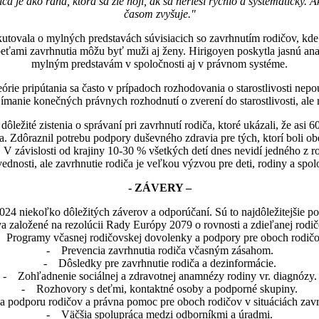
ča je ako rana, ktorá sa zle hojí, ak sa nerieši rýchlo a systematicky
časom zvyšuje."
utovala o mylných predstavách súvisiacich so zavrhnutím rodičov, kde 
obeťami zavrhnutia môžu byť muži aj ženy. Hirigoyen poskytla jasnú ana
mylným predstavám v spoločnosti aj v právnom systéme.
eórie pripútania sa často v prípadoch rozhodovania o starostlivosti ne
ímanie konečných právnych rozhodnutí o zverení do starostlivosti, ale m
dôležité zistenia o správaní pri zavrhnutí rodiča, ktoré ukázali, že as
. Zdôraznil potrebu podpory duševného zdravia pre tých, ktorí boli obeť
nia. V závislosti od krajiny 10-30 % všetkých detí dnes nevidí jedného 
dnosti, ale zavrhnutie rodiča je veľkou výzvou pre deti, rodiny a spol
- ZÁVERY –
024 niekoľko dôležitých záverov a odporúčaní. Sú to najdôležitejšie pot
 založené na rezolúcii Rady Európy 2079 o rovnosti a zdieľanej rodič
 Programy včasnej rodičovskej dovolenky a podpory pre oboch rodičo
- Prevencia zavrhnutia rodiča včasným zásahom.
- Dôsledky pre zavrhnutie rodiča a dezinformácie.
- Zohľadnenie sociálnej a zdravotnej anamnézy rodiny vr. diagnózy.
- Rozhovory s deťmi, kontaktné osoby a podporné skupiny.
 podporu rodičov a právna pomoc pre oboch rodičov v situáciách zavrh
- Väčšia spolupráca medzi odborníkmi a úradmi.