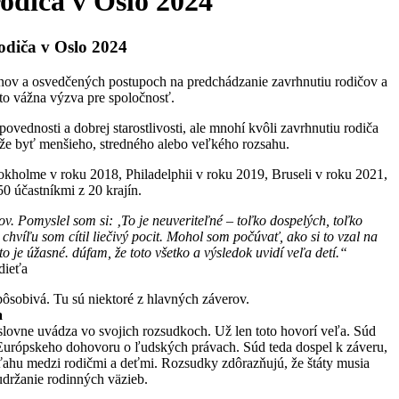
odiča v Oslo 2024
odiča v Oslo 2024
onov a osvedčených postupoch na predchádzanie zavrhnutiu rodičov a
to vážna výzva pre spoločnosť.
ovednosti a dobrej starostlivosti, ale mnohí kvôli zavrhnutiu rodiča
e byť menšieho, stredného alebo veľkého rozsahu.
kholme v roku 2018, Philadelphii v roku 2019, Bruseli v roku 2021,
50 účastníkmi z 20 krajín.
v. Pomyslel som si: ‚To je neuveriteľné – toľko dospelých, toľko
chvíľu som cítil liečivý pocit. Mohol som počúvať, ako si to vzal na
je úžasné. dúfam, že toto všetko a výsledok uvidí veľa detí.“
dieťa
pôsobivá. Tu sú niektoré z hlavných záverov.
a
lovne uvádza vo svojich rozsudkoch. Už len toto hovorí veľa. Súd
 Európskeho dohovoru o ľudských právach. Súd teda dospel k záveru,
zťahu medzi rodičmi a deťmi. Rozsudky zdôrazňujú, že štáty musia
udržanie rodinných väzieb.