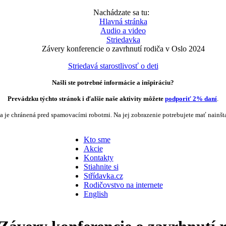
Nachádzate sa tu:
Hlavná stránka
Audio a video
Striedavka
Závery konferencie o zavrhnutí rodiča v Oslo 2024
Striedavá starostlivosť o deti
Našli ste potrebné informácie a inšpiráciu?
Prevádzku týchto stránok i ďalšie naše aktivity môžete
podporiť 2% daní
.
a je chránená pred spamovacími robotmi. Na jej zobrazenie potrebujete mať nainšt
Kto sme
Akcie
Kontakty
Stiahnite si
Střídavka.cz
Rodičovstvo na internete
English