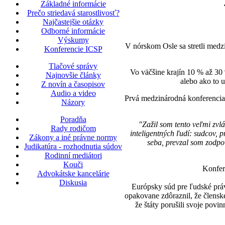
Základné informácie
Prečo striedavá starostlivosť?
Najčastejšie otázky
Odborné informácie
Výskumy
V nórskom Osle sa stretli med
Konferencie ICSP
Tlačové správy
Vo väčšine krajín 10 % až 30 %
Najnovšie články
alebo ako to
Z novín a časopisov
Audio a video
Prvá medzinárodná konferencia 
Názory
Poradňa
"Zažil som tento veľmi zvl
Rady rodičom
inteligentných ľudí: sudcov, p
Zákony a iné právne normy
seba, prevzal som zodpov
Judikatúra - rozhodnutia súdov
Rodinní mediátori
Kouči
Konfer
Advokátske kancelárie
Diskusia
Európsky súd pre ľudské práv
opakovane zdôraznil, že člensk
že štáty porušili svoje pov