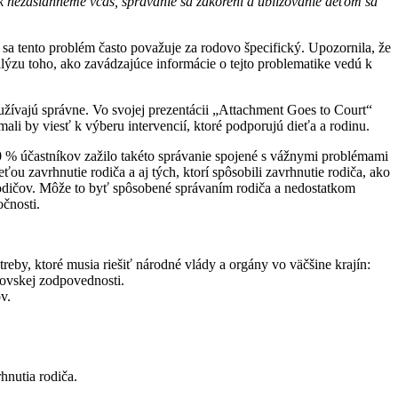
. Ak nezasiahneme včas, správanie sa zakorení a ubližovanie deťom sa
sa tento problém často považuje za rodovo špecifický. Upozornila, že
lýzu toho, ako zavádzajúce informácie o tejto problematike vedú k
používajú správne. Vo svojej prezentácii „Attachment Goes to Court“
ali by viesť k výberu intervencií, ktoré podporujú dieťa a rodinu.
i 60 % účastníkov zažilo takéto správanie spojené s vážnymi problémami
ou zavrhnutie rodiča a aj tých, ktorí spôsobili zavrhnutie rodiča, ako
z rodičov. Môže to byť spôsobené správaním rodiča a nedostatkom
očnosti.
reby, ktoré musia riešiť národné vlády a orgány vo väčšine krajín:
ovskej zodpovednosti.
v.
nutia rodiča.