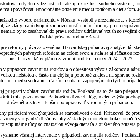
skutoval o týchto záležitostiach, ale aj o zložitosti súdneho systému, 
mali považovať emocionálne oddelenie medzi rodičom a dieťaťom. Je pr
žského výboru parlamentu v Nórsku, vystúpil s prezentáciou, v ktorej
l, že vlády majú dvojitú zodpovednosť: chrániť rodiny pred neoprávne
ý, nemalo by to zasahovať do práva rodičov udržiavať vzťah so svojim
ľudské práva na rodinný život.
 pre reformy práva založené na Harvardskej prípadovej analýze dánske
popredných právnych reforiem na celom svete a stala sa aj súčasťou r
spustil nový akčný plán o zavrhnutí rodiča na roky 2024 – 2027.
v prípadoch zavrhnutia rodičov a o dôležitosti vývoja zákonov a nápra
eľkou neistotou a často mu chýbajú potrebné znalosti na správne rozho
delania medzi sudcami a ďalšími osobami zapojenými do týchto prípad
ej priepasti v oblasti zavrhnutia rodiča. Poukázal na to, že táto priepa
e s kritikmi a poznamenal, že konštruktívne dialógy nielen zvýšia poch
duševného zdravia lepšie spolupracovať v rodinných prípadoch.
y pri riešení vecí týkajúcich sa starostlivosti o deti. Kritizoval, že pr
na zmeny v organizácii súdov, aby základným modelom bola spoločná sta
erdisciplinárne tímy so znalosťou vývoja dieťaťa a duševného zdravia p
 význame včasnej intervencie v prípadoch zavrhnutia rodičov. Poukázal