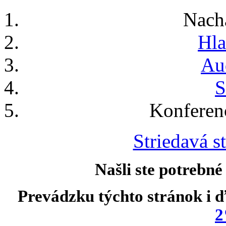
Nach
Hla
Au
S
Konferen
Striedavá st
Našli ste potrebné
Prevádzku týchto stránok i ď
2