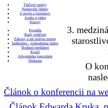
Tlačové správy
Najnovšie články
Z novín a časopisov
Audio a video
Názory
3. medziná
Poradňa
Rady rodičom
starostli
Zákony a iné právne normy
Judikatúra - rozhodnutia súdov
Rodinní mediátori
Kouči
Advokátske kancelárie
Diskusia
O kon
nasl
Článok o konferencii na w
Článok Edwarda Kruka, pr