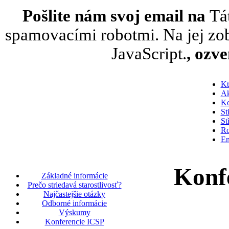
Pošlite nám svoj email na
Tá
spamovacími robotmi. Na jej zob
JavaScript.
, ozv
Kt
Ak
Ko
St
St
Ro
En
Konfe
Základné informácie
Prečo striedavá starostlivosť?
Najčastejšie otázky
Odborné informácie
Výskumy
Konferencie ICSP