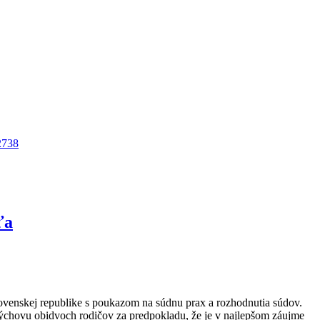
2738
ťa
 Slovenskej republike s poukazom na súdnu prax a rozhodnutia súdov.
a výchovu obidvoch rodičov za predpokladu, že je v najlepšom záujme