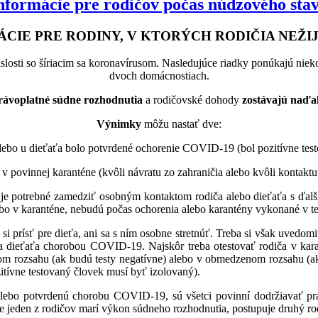
nformácie pre rodičov počas núdzového sta
CIE PRE RODINY, V KTORÝCH RODIČIA NEŽI
losti so šíriacim sa koronavírusom. Nasledujúce riadky ponúkajú niekoľ
dvoch domácnostiach.
rávoplatné súdne rozhodnutia
a rodičovské dohody
zostávajú naďale
Výnimky
môžu nastať dve:
alebo u dieťaťa bolo potvrdené ochorenie COVID-19 (bol pozitívne tes
e v povinnej karanténe (kvôli návratu zo zahraničia alebo kvôli kontak
, je potrebné zamedziť osobným kontaktom rodiča alebo dieťaťa s ďalš
o v karanténe, nebudú počas ochorenia alebo karantény vykonané v tej 
si prísť pre dieťa, ani sa s ním osobne stretnúť. Treba si však uvedomi
a dieťaťa chorobou COVID-19. Najskôr treba otestovať rodiča v karan
 rozsahu (ak budú testy negatívne) alebo v obmedzenom rozsahu (ak 
ívne testovaný človek musí byť izolovaný).
lebo potvrdenú chorobu COVID-19, sú všetci povinní dodržiavať práv
u, že jeden z rodičov marí výkon súdneho rozhodnutia, postupuje druhý