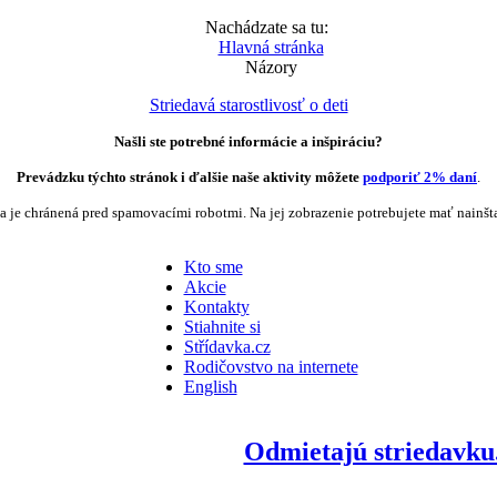
Nachádzate sa tu:
Hlavná stránka
Názory
Striedavá starostlivosť o deti
Našli ste potrebné informácie a inšpiráciu?
Prevádzku týchto stránok i ďalšie naše aktivity môžete
podporiť 2% daní
.
a je chránená pred spamovacími robotmi. Na jej zobrazenie potrebujete mať nainšt
Kto sme
Akcie
Kontakty
Stiahnite si
Střídavka.cz
Rodičovstvo na internete
English
Odmietajú striedavku.