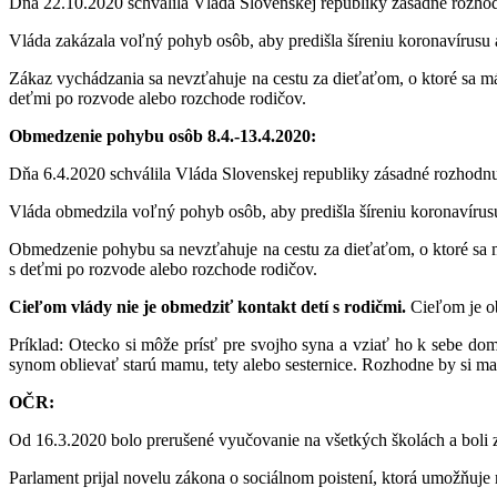
Dňa 22.10.2020 schválila Vláda Slovenskej republiky zásadné rozho
Vláda zakázala voľný pohyb osôb, aby predišla šíreniu koronavírusu
Zákaz vychádzania sa nevzťahuje na cestu za dieťaťom, o ktoré sa má
deťmi po rozvode alebo rozchode rodičov.
Obmedzenie pohybu osôb 8.4.-13.4.2020:
Dňa 6.4.2020 schválila Vláda Slovenskej republiky zásadné rozhodn
Vláda obmedzila voľný pohyb osôb, aby predišla šíreniu koronavíru
Obmedzenie pohybu sa nevzťahuje na cestu za dieťaťom, o ktoré sa má
s deťmi po rozvode alebo rozchode rodičov.
Cieľom vlády nie je obmedziť kontakt detí s rodičmi.
Cieľom je ob
Príklad: Otecko si môže prísť pre svojho syna a vziať ho k sebe do
synom oblievať starú mamu, tety alebo sesternice. Rozhodne by si ma
OČR:
Od 16.3.2020 bolo prerušené vyučovanie na všetkých školách a boli zat
Parlament prijal novelu zákona o sociálnom poistení, ktorá umožňuj