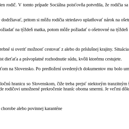
 rodič. V tomto prípade Sociálna poisťovňa potvrdila, že rodičia sa mô
 dodržiavať, pritom si môžu rodičia striedavo uplatňovať nárok na oše
požiadať na týždeň matka, potom môže požiadať o ošetrovné na týždeň 
né si overiť možnosť cestovať z alebo do príslušnej krajiny. Situácia sa
ist dieťaťa a právoplatné rozhodnutie súdu, kvôli ktorému cestujete.
eťaťom na Slovensko. Po predložení uvedených dokumentov mu bolo umo
poločnú hranicu so Slovenskom, čiže treba prejsť niektorým tranzitným
ude rodičovi umožnené prekročenie hraníc oboma smermi. Je veľmi dôle
ej chorobe alebo povinnej karanténe