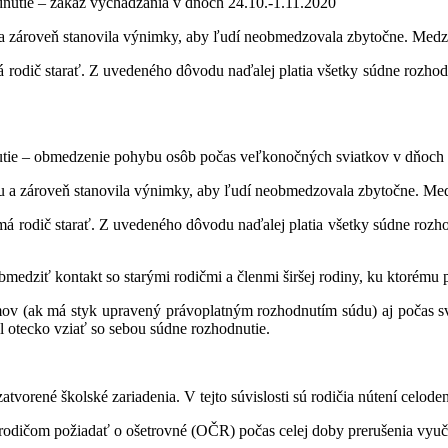
dnutie – zákaz vychádzania v dňoch 24.10.-1.11.2020
 a zároveň stanovila výnimky, aby ľudí neobmedzovala zbytočne. Medz
 rodič starať. Z uvedeného dôvodu naďalej platia všetky súdne rozhodnu
utie – obmedzenie pohybu osôb počas veľkonočných sviatkov v dňoch 
su a zároveň stanovila výnimky, aby ľudí neobmedzovala zbytočne. Me
 rodič starať. Z uvedeného dôvodu naďalej platia všetky súdne rozhod
medziť kontakt so starými rodičmi a členmi širšej rodiny, ku ktorému
mov (ak má styk upravený právoplatným rozhodnutím súdu) aj počas svi
l otecko vziať so sebou súdne rozhodnutie.
vorené školské zariadenia. V tejto súvislosti sú rodičia nútení celode
e rodičom požiadať o ošetrovné (OČR) počas celej doby prerušenia vyuč