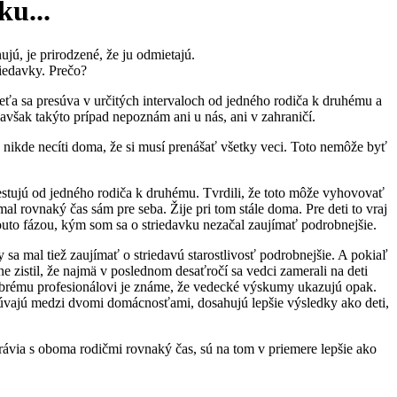
ku...
ujú, je prirodzené, že ju odmietajú.
iedavky. Prečo?
 Dieťa sa presúva v určitých intervaloch od jedného rodiča k druhému a
 avšak takýto prípad nepoznám ani u nás, ani v zahraničí.
nikde necíti doma, že si musí prenášať všetky veci. Toto nemôže byť
stujú od jedného rodiča k druhému. Tvrdili, že toto môže vyhovovať
al rovnaký čas sám pre seba. Žije pri tom stále doma. Pre deti to vraj
outo fázou, kým som sa o striedavku nezačal zaujímať podrobnejšie.
sa mal tiež zaujímať o striedavú starostlivosť podrobnejšie. A pokiaľ
 zistil, že najmä v poslednom desaťročí sa vedci zamerali na deti
dobrému profesionálovi je známe, že vedecké výskumy ukazujú opak.
resúvajú medzi dvomi domácnosťami, dosahujú lepšie výsledky ako deti,
rávia s oboma rodičmi rovnaký čas, sú na tom v priemere lepšie ako