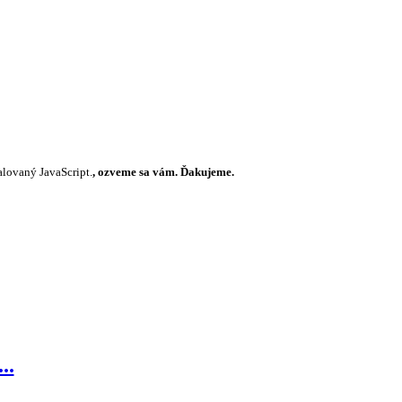
alovaný JavaScript.
, ozveme sa vám. Ďakujeme.
..