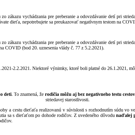
zo zákazu vychádzania pre preberanie a odovzdávanie detí pri striedave
dávate dieťa, nepotrebujete sa preukazovať negatívnym testom na COVI
o zákazu vychádzania pre preberanie a odovzdávanie detí pri striedave
na COVID (bod 20. uznesenia vlády č. 77 z 5.2.2021).
.1.2021-2.2.2021. Niektoré výnimky, ktoré boli platné do 26.1.2021, 
o deti
. To znamená, že
rodičia môžu aj bez negatívneho testu cesto
striedavej starostlivosti.
oby a cestu dieťaťa realizovanú v súvislosti s rozhodnutím súdu vo ve
retnutia sa s dieťaťom po dohode rodičov. Z uvedeného dôvodu
naďalej 
odičov.