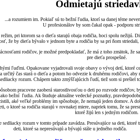
Odmietajú striedav
...a rozumiem im. Pokiaľ sú to bežní ľudia, ktorí sa danej téme neven
U profesionálov by som čakal opak - podporu str
je režim, pri ktorom sa o dieťa starajú obaja rodičia, hoci spolu nežijú.
osť, že by dieťa bývalo v jednom byte a rodičia by sa pri ňom striedali,
cnosťami rodičov, je možné predpokladať, že má z toho zmätok, že sa 
pre dieťa prospešné.
hými ľuďmi. Opakovane vyjadrovali svoje obavy o vývoj detí, ktoré ce
a určitý čas stará o dieťa a potom ho odvezie k druhému rodičovi, aby m
edliacky rozum. Chápem takto zmýšľajúcich ľudí, tiež som si prešiel t
pôsobom pracovne zaoberá starostlivosťou o deti po rozvode rodičov, by 
 ako bežní ľudia. Ak študuje aktuálne vedecké poznatky, pravdepodobne
y zistili, aké veľké problémy im spôsobuje, že nemajú jeden domov. A 
ti, o ktoré sa rodičia starajú v rovnakej miere, napriek tomu, že sa p
ktoré žijú len s jedným rodičom.
edliacky rozum v tomto prípade zavádza. Presúvajúce sa deti, ktoré t
deti, ktoré sa nepresúvajú a bývajú stále u jedného rodiča.