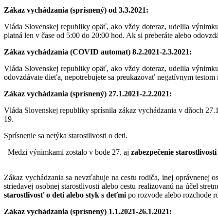
Zákaz vychádzania (sprísnený) od 3.3.2021:
Vláda Slovenskej republiky opäť, ako vždy doteraz, udelila výnimku 
platná len v čase od 5:00 do 20:00 hod. Ak si preberáte alebo odovz
Zákaz vychádzania (COVID automat) 8.2.2021-2.3.2021:
Vláda Slovenskej republiky opäť, ako vždy doteraz, udelila výnimku z
odovzdávate dieťa, nepotrebujete sa preukazovať negatívnym testom 
Zákaz vychádzania (sprísnený) 27.1.2021-2.2.2021:
Vláda Slovenskej republiky sprísnila zákaz vychádzania v dňoch 27
19.
Sprísnenie sa netýka starostlivosti o deti.
Medzi výnimkami zostalo v bode 27. aj
zabezpečenie starostlivosti 
Zákaz vychádzania sa nevzťahuje na cestu rodiča, inej oprávnenej os
striedavej osobnej starostlivosti alebo cestu realizovanú na účel st
starostlivosť o deti alebo styk s deťmi
po rozvode alebo rozchode r
Zákaz vychádzania (sprísnený) 1.1.2021-26.1.2021: