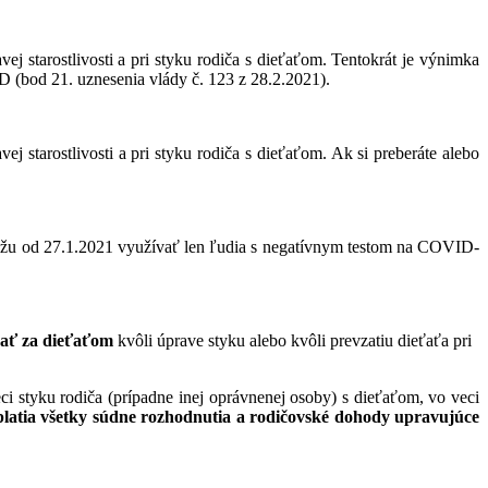
j starostlivosti a pri styku rodiča s dieťaťom. Tentokrát je výnimka
D (bod 21. uznesenia vlády č. 123 z 28.2.2021).
j starostlivosti a pri styku rodiča s dieťaťom. Ak si preberáte alebo
môžu od 27.1.2021 využívať len ľudia s negatívnym testom na COVID-
vať za dieťaťom
kvôli úprave styku alebo kvôli prevzatiu dieťaťa pri
ci styku rodiča (prípadne inej oprávnenej osoby) s dieťaťom, vo veci
platia všetky súdne rozhodnutia a rodičovské dohody upravujúce