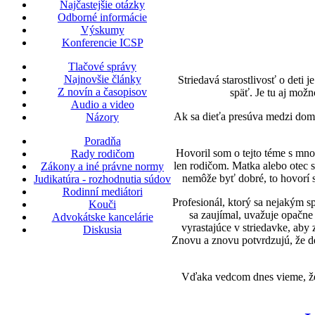
Najčastejšie otázky
Odborné informácie
Výskumy
Konferencie ICSP
Tlačové správy
Najnovšie články
Striedavá starostlivosť o deti 
Z novín a časopisov
späť. Je tu aj možn
Audio a video
Ak sa dieťa presúva medzi domá
Názory
Poradňa
Hovoril som o tejto téme s mno
Rady rodičom
len rodičom. Matka alebo otec s
Zákony a iné právne normy
nemôže byť dobré, to hovorí s
Judikatúra - rozhodnutia súdov
Rodinní mediátori
Profesionál, ktorý sa nejakým s
Kouči
sa zaujímal, uvažuje opačne
Advokátske kancelárie
vyrastajúce v striedavke, ab
Diskusia
Znovu a znovu potvrdzujú, že de
Vďaka vedcom dnes vieme, že s