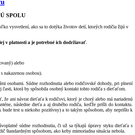
vu
JÚ SPOLU
ko vysvetlení, ako sa to dotýka životov detí, ktorých rodičia žijú v
j v platnosti a je potrebné ich dodržiavať
.
tovaný) alebo
tu s nakazenou osobou).
ími osobami. Súdne rozhodnutia alebo rodičovské dohody, pri plnení
časti, ktorá by spôsobila osobný kontakt tohto rodiča s dieťaťom.
ť, že ani návrat dieťaťa k rodičovi, ktorý je chorý alebo má nariadenú
téne, následne dieťa a aj druhého rodiča, keďže prišli do kontaktu.
bude test u niekoho pozitívny) a to takým spôsobom, aby neprišlo k
oplatné súdne rozhodnutia, či už sa týkajú úpravy styku dieťaťa s
 rodič štandardným spôsobom, ako keby mimoriadna situácia nebola.