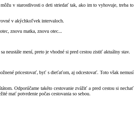
žu v starostlivosti o deti striedať tak, ako im to vyhovuje, treba to
trovné v akýchkoľvek intervaloch.
otec, znovu matka, znovu otec...
 neustále mení, preto je vhodné si pred cestou zistiť aktuálny stav.
žnené pricestovať, byť s dieťaťom, aj odcestovať. Toto však nemusí
 štátom. Odporúčame takéto cestovanie zvážiť a pred cestou si nechať
žité mať potvrdenie počas cestovania so sebou.