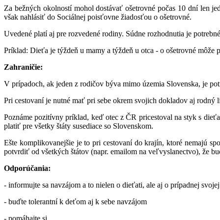
Za bežných okolností mohol dostávať ošetrovné počas 10 dní len jeden
však nahlásiť do Sociálnej poisťovne žiadosťou o ošetrovné.
Uvedené platí aj pre rozvedené rodiny. Súdne rozhodnutia je potrebné
Príklad: Dieťa je týždeň u mamy a týždeň u otca - o ošetrovné môže 
Zahraničie:
V prípadoch, ak jeden z rodičov býva mimo územia Slovenska, je potreb
Pri cestovaní je nutné mať pri sebe okrem svojich dokladov aj rodný l
Poznáme pozitívny príklad, keď otec z ČR pricestoval na styk s di
platiť pre všetky štáty susediace so Slovenskom.
Ešte komplikovanejšie je to pri cestovaní do krajín, ktoré nemajú s
potvrdiť od všetkých štátov (napr. emailom na veľvyslanectvo), že b
Odporúčania:
- informujte sa navzájom a to nielen o dieťati, ale aj o prípadnej svoj
- buďte tolerantní k deťom aj k sebe navzájom
- pomáhajte si