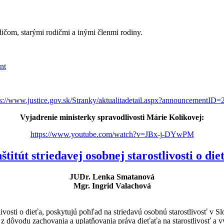
ičom, starými rodičmi a inými členmi rodiny.
nt
ps://www.justice.gov.sk/Stranky/aktualitadetail.aspx?announcementID=
Vyjadrenie ministerky spravodlivosti Márie Kolíkovej:
https://www.youtube.com/watch?v=JBx-j-DYwPM
nštitút striedavej osobnej starostlivosti o die
JUDr. Lenka Smatanová
Mgr. Ingrid Valachová
tlivosti o dieťa, poskytujú pohľad na striedavú osobnú starostlivosť v
na z dôvodu zachovania a uplatňovania práva dieťaťa na starostlivosť 