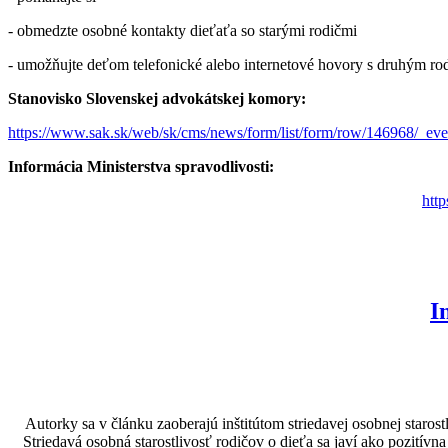
- obmedzte osobné kontakty dieťaťa so starými rodičmi
- umožňujte deťom telefonické alebo internetové hovory s druhým rod
Stanovisko Slovenskej advokátskej komory:
https://www.sak.sk/web/sk/cms/news/form/list/form/row/146968/_eve
Informácia Ministerstva spravodlivosti:
htt
I
Autorky sa v článku zaoberajú inštitútom striedavej osobnej staros
Striedavá osobná starostlivosť rodičov o dieťa sa javí ako pozitív