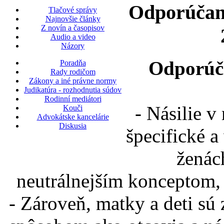
Odporúčani
Tlačové správy
Najnovšie články
Z novín a časopisov
Audio a video
Názory
Odporúča
Poradňa
Rady rodičom
Zákony a iné právne normy
Judikatúra - rozhodnutia súdov
Rodinní mediátori
- Násilie 
Kouči
Advokátske kancelárie
Diskusia
špecifické a
ženác
neutrálnejším konceptom, 
- Zároveň, matky a deti sú