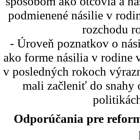
spôsobom ako otcovia a ná
podmienené násilie v rodi
rozchodu ro
- Úroveň poznatkov o násil
ako forme násilia v rodine
v posledných rokoch výrazn
mali začleniť do snahy 
politikác
Odporúčania pre reformy