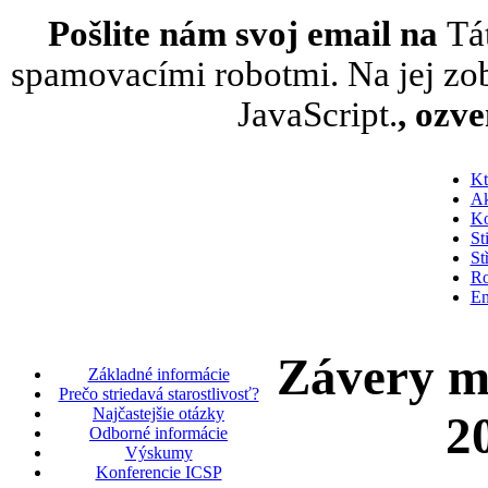
Pošlite nám svoj email na
Tá
spamovacími robotmi. Na jej zob
JavaScript.
, ozv
Kt
Ak
Ko
St
St
Ro
En
Závery m
Základné informácie
Prečo striedavá starostlivosť?
Najčastejšie otázky
2
Odborné informácie
Výskumy
Konferencie ICSP