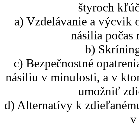
štyroch kľú
a) Vzdelávanie a výcvik 
násilia počas
b) Skríning
c) Bezpečnostné opatrenia
násiliu v minulosti, a v k
umožniť zdi
d) Alternatívy k zdieľaném
v