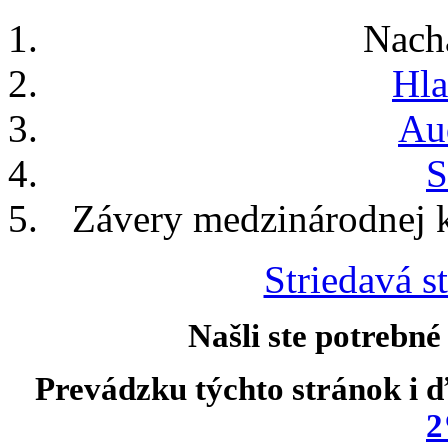
Nach
Hla
Au
S
Závery medzinárodnej 
Striedavá st
Našli ste potrebné
Prevádzku týchto stránok i ď
2