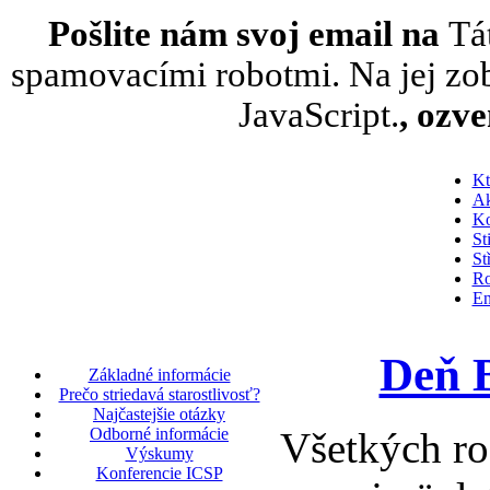
Pošlite nám svoj email na
Tá
spamovacími robotmi. Na jej zob
JavaScript.
, ozv
Kt
Ak
Ko
St
St
Ro
En
Deň B
Základné informácie
Prečo striedavá starostlivosť?
Najčastejšie otázky
Všetkých rod
Odborné informácie
Výskumy
Konferencie ICSP