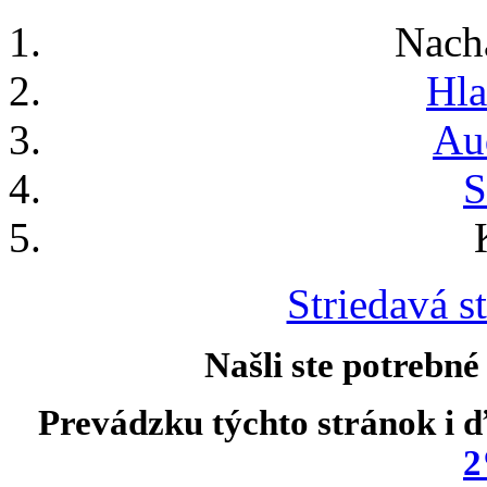
Nach
Hla
Au
S
Striedavá st
Našli ste potrebné
Prevádzku týchto stránok i ď
2