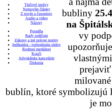
a najmä d
Tlačové správy
Najnovšie články
bubliny
25.4
Z novín a časopisov
Audio a video
na Špitálsk
Názory
Poradňa
vy podpo
Rady rodičom
Zákony a iné právne normy
upozorňuje
Judikatúra - rozhodnutia súdov
Rodinní mediátori
Kouči
vlastnými
Advokátske kancelárie
Diskusia
prejaviť
milované
bublín, ktoré symbolizujú 
je mo