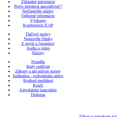
Základné informácie
Prečo striedavá starostlivosť?
Najčastejšie otázky
Odborné informácie
Výskumy
Konferencie ICSP
Tlačové správy
Najnovšie články
Z novín a časopisov
Audio a video
Názory
Poradňa
Rady rodičom
Zákony a iné právne normy
Judikatúra - rozhodnutia súdov
Rodinní mediátori
Kouči
Advokátske kancelárie
Diskusia
Zákon o rovnakom zaob