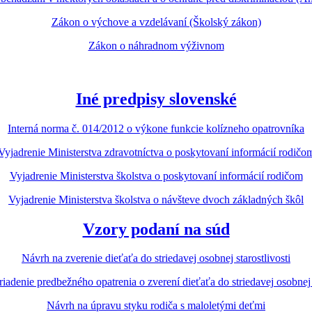
Zákon o výchove a vzdelávaní (Školský zákon)
Zákon o náhradnom výživnom
Iné predpisy slovenské
Interná norma č. 014/2012 o výkone funkcie kolízneho opatrovníka
Vyjadrenie Ministerstva zdravotníctva o poskytovaní informácií rodičo
Vyjadrenie Ministerstva školstva o poskytovaní informácií rodičom
Vyjadrenie Ministerstva školstva o návšteve dvoch základných škôl
Vzory podaní na súd
Návrh na zverenie dieťaťa do striedavej osobnej starostlivosti
iadenie predbežného opatrenia o zverení dieťaťa do striedavej osobnej s
Návrh na úpravu styku rodiča s maloletými deťmi