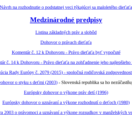
Návrh na rozhodnutie o podstatnej veci týkajúcej sa maloletého dieťať
Medzinárodné predpisy
Listina základných práv a slobôd
Dohovor o právach dieťaťa
Komentár č. 12 k Dohovoru - Právo dieťaťa byť vypočuté
ár č. 14 k Dohovoru - Právo dieťaťa na zohľadnenie jeho najlepšieho
úcia Rady Európy č. 2079 (2015) - spoločná rodičovská zodpovednos
ohovor o styku s deťmi (2003)
- Slovenská republika sa ho nezúčastňu
Európsky dohovor o výkone práv detí (1996)
Európsky dohovor o uznávaní a výkone rozhodnutí o deťoch (1980)
a 2003 o právomoci a uznávaní a výkone rozsudkov v manželských vec