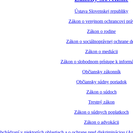
Ústava Slovenskej republiky
Zákon o verejnom ochrancovi prá
Zákon o rodine
Zákon o sociálnoprávnej ochrane de
Zákon o mediácii
Zákon o slobodnom prístupe k inform
Občiansky zákonník
Občiansky súdny poriadok
Zákon o súdoch
Trestný zákon
Zákon o súdnych poplatkoch
Zákon o advokácii
chádzaní v niektorých oblastiach a o ochrane pred diskrimináciou (An