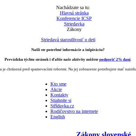
Nachádzate sa tu:
Hlavná stránka
Konferencie ICSP
Striedavka
Zákony
Striedavá starostlivosť o deti
Našli ste potrebné informácie a inšpiráciu?
Prevádzku týchto stránok i ďalšie naše aktivity môžete
podporiť 2% daní
.
a je chránená pred spamovacími robotmi. Na jej zobrazenie potrebujete mať nainšt
Kto sme
Akcie
Kontakty
Stiahnite si
Střídavka.cz
Rodičovstvo na internete
English
Zákony slovenské