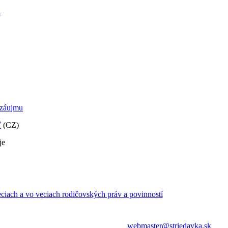
a
 záujmu
ť
(CZ)
je
iach a vo veciach rodičovských práv a povinností
webmaster@striedavka.sk