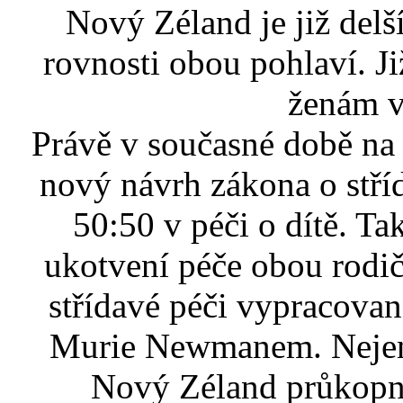
Nový Zéland je již del
rovnosti obou pohlaví. J
ženám v
Právě v současné době na
nový návrh zákona o stří
50:50 v péči o dítě. T
ukotvení péče obou rodi
střídavé péči vypracova
Murie Newmanem. Nejen v
Nový Zéland průkopní