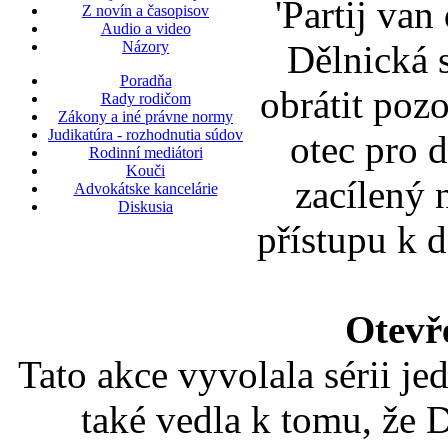
'Partij va
Z novín a časopisov
Audio a video
Dělnická 
Názory
Poradňa
obrátit pozo
Rady rodičom
Zákony a iné právne normy
Judikatúra - rozhodnutia súdov
otec pro d
Rodinní mediátori
Kouči
zacílený 
Advokátske kancelárie
Diskusia
přístupu k d
Otevř
Tato akce vyvolala sérii je
také vedla k tomu, že 