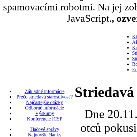
spamovacími robotmi. Na jej zob
JavaScript.
, ozv
Kt
Ak
Ko
St
St
Ro
En
Striedavá
Základné informácie
Prečo striedavá starostlivosť?
Najčastejšie otázky
Odborné informácie
Dne 20.11.
Výskumy
Konferencie ICSP
otců pokusi
Tlačové správy
Najnovšie články