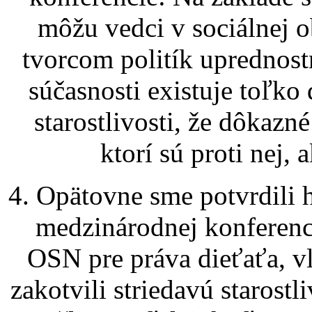
môžu vedci v sociálnej ob
tvorcom politík uprednostn
súčasnosti existuje toľko
starostlivosti, že dôkazn
ktorí sú proti nej, 
4. Opätovne sme potvrdili h
medzinárodnej konferenc
OSN pre práva dieťaťa, vl
zakotvili striedavú starost