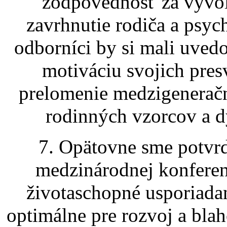
zodpovednosť za vyvol
zavrhnutie rodiča a psyc
odborníci by si mali uved
motiváciu svojich pre
prelomenie medzigeneračn
rodinných vzorcov a d
7. Opätovne sme potvrdi
medzinárodnej konferenc
životaschopné usporiadan
optimálne pre rozvoj a blaho