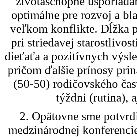
životaschopné usporiadan
optimálne pre rozvoj a bla
veľkom konflikte. Dĺžka 
pri striedavej starostlivos
dieťaťa a pozitívnych výsle
pričom ďalšie prínosy pri
(50-50) rodičovského čas
týždni (rutina), 
2. Opätovne sme potvrdi
medzinárodnej konferencie