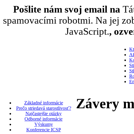
Pošlite nám svoj email na
Tá
spamovacími robotmi. Na jej zob
JavaScript.
, ozv
Kt
Ak
Ko
St
St
Ro
En
Závery m
Základné informácie
Prečo striedavá starostlivosť?
Najčastejšie otázky
Odborné informácie
Výskumy
Konferencie ICSP