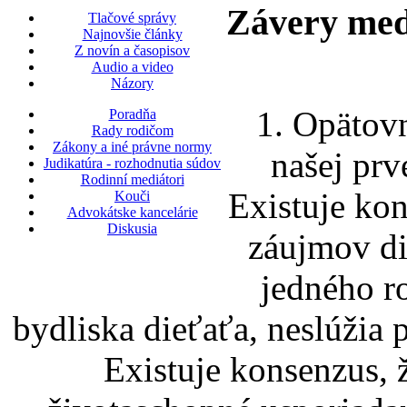
Závery med
Tlačové správy
Najnovšie články
Z novín a časopisov
Audio a video
Názory
1. Opätovn
Poradňa
Rady rodičom
Zákony a iné právne normy
našej prv
Judikatúra - rozhodnutia súdov
Rodinní mediátori
Existuje kon
Kouči
Advokátske kancelárie
Diskusia
záujmov die
jedného r
bydliska dieťaťa, neslúžia 
Existuje konsenzus, ž