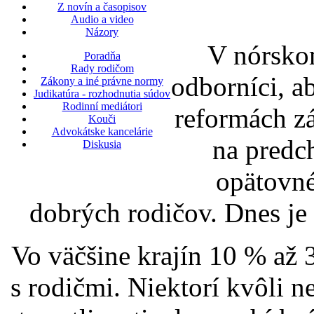
Z novín a časopisov
Audio a video
Názory
V nórskom
Poradňa
Rady rodičom
odborníci, a
Zákony a iné právne normy
Judikatúra - rozhodnutia súdov
Rodinní mediátori
reformách z
Kouči
Advokátske kancelárie
na predc
Diskusia
opätovné
dobrých rodičov. Dnes je
Vo väčšine krajín 10 % až 
s rodičmi. Niektorí kvôli 