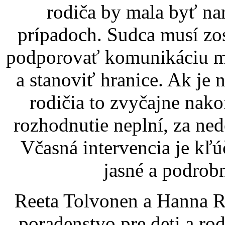
rodiča by mala byť na
prípadoch. Sudca musí zos
podporovať komunikáciu med
a stanoviť hranice. Ak je n
rodičia to zvyčajne nako
rozhodnutie neplní, za ned
Včasná intervencia je kľ
jasné a podrob
Reeta Tolvonen a Hanna Ri
poradenstvo pre deti a r