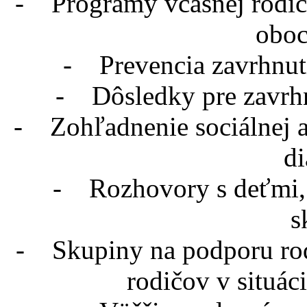
- Programy včasnej rodič
oboc
- Prevencia zavrhnut
- Dôsledky pre zavrhn
- Zohľadnenie sociálnej a
di
- Rozhovory s deťmi, 
s
- Skupiny na podporu rod
rodičov v situác