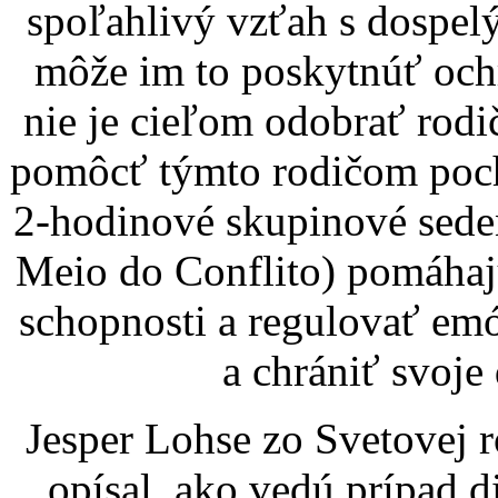
spoľahlivý vzťah s dospelý
môže im to poskytnúť ochr
nie je cieľom odobrať rodi
pomôcť týmto rodičom pocho
2-hodinové skupinové sede
Meio do Conflito) pomáhaj
schopnosti a regulovať em
a chrániť svoje
Jesper Lohse zo Svetovej 
opísal, ako vedú prípad d