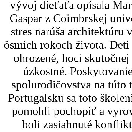
vývoj dieťaťa opísala Ma
Gaspar z Coimbrskej univ
stres narúša architektúru
ôsmich rokoch života. Deti 
ohrozené, hoci skutočnej
úzkostné. Poskytovanie
spolurodičovstva na túto
Portugalsku sa toto školen
pomohli pochopiť a vyrov
boli zasiahnuté konfli