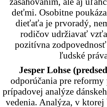
zasahovaním, ale aj uľahč
deťmi. Osobitne poukázal
dieťaťa je prvoradý, ne
rodičov udržiavať vzťa
pozitívna zodpovednosť
ľudské práva
Jesper Lohse (predse
odporúčania pre reformy 
prípadovej analýze dánskeh
vedenia. Analýza, v ktore