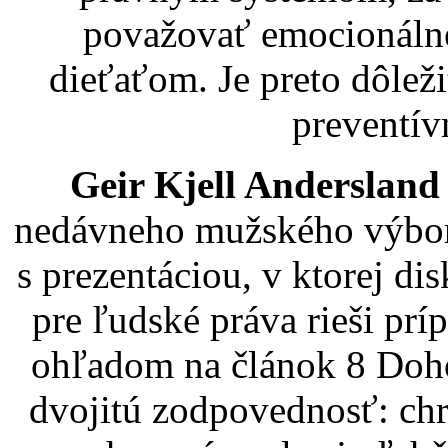
považovať emocionálne
dieťaťom. Je preto dôleži
preventív
Geir Kjell Andersland
nedávneho mužského výboru
s prezentáciou, v ktorej d
pre ľudské práva rieši prí
ohľadom na článok 8 Doho
dvojitú zodpovednosť: ch