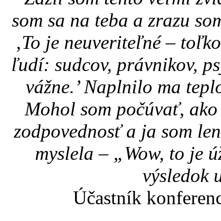
som sa na teba a zrazu so
‚To je neuveriteľné – toľk
ľudí: sudcov, právnikov, p
vážne.’ Naplnilo ma teplo,
Mohol som počúvať, ako s
zodpovednosť a ja som len
myslela – „Wow, to je ú
výsledok u
Účastník konferen