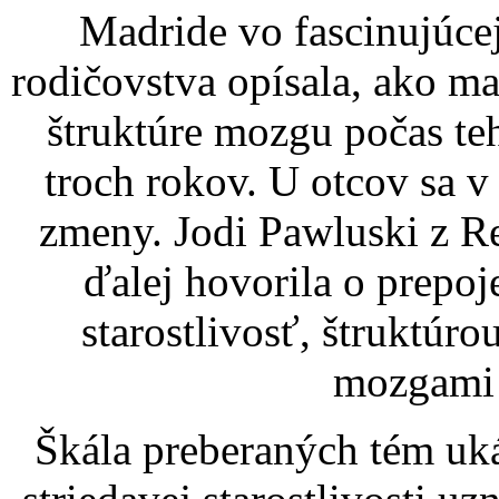
Madride vo fascinujúcej
rodičovstva opísala, ako 
štruktúre mozgu počas te
troch rokov. U otcov sa 
zmeny. Jodi Pawluski z R
ďalej hovorila o prepo
starostlivosť, štruktú
mozgami 
Škála preberaných tém uká