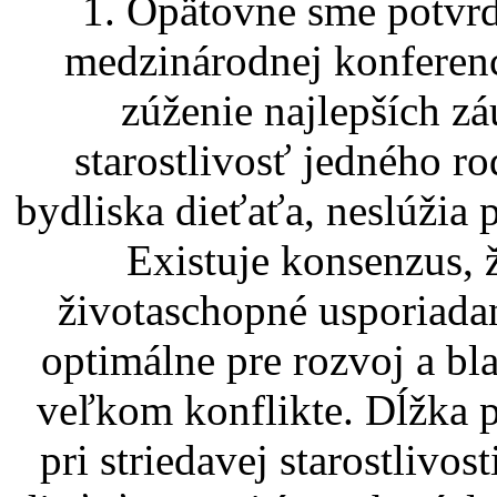
1. Opätovne sme potvrdi
medzinárodnej konferenc
zúženie najlepších z
starostlivosť jedného r
bydliska dieťaťa, neslúžia 
Existuje konsenzus, ž
životaschopné usporiadan
optimálne pre rozvoj a bla
veľkom konflikte. Dĺžka 
pri striedavej starostlivos