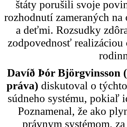
štáty porušili svoje pov
rozhodnutí zameraných na 
a deťmi. Rozsudky zdôra
zodpovednosť realizáciou 
rodin
Davíð Þór Björgvinsson 
práva)
diskutoval o týchto 
súdneho systému, pokiaľ i
Poznamenal, že ako plyn
právnym systémom, za 