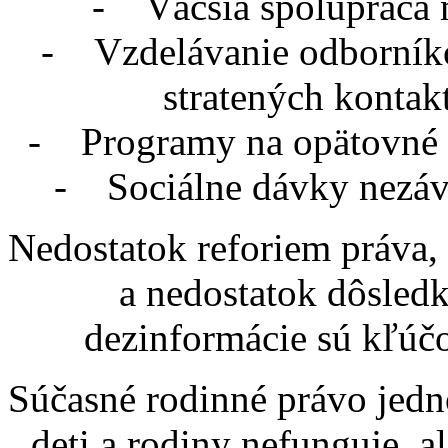
- Väčšia spolupráca 
- Vzdelávanie odborníkov
stratených kontak
- Programy na opätovné sp
- Sociálne dávky nezávi
Nedostatok reforiem práva,
a nedostatok dôsledk
dezinformácie sú kľúč
Súčasné rodinné právo jedn
deti a rodiny nefunguje, a