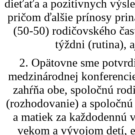
dieťaťa a pozitívnych výsle
pričom ďalšie prínosy pri
(50-50) rodičovského čas
týždni (rutina), 
2. Opätovne sme potvrdi
medzinárodnej konferencie
zahŕňa obe, spoločnú rod
(rozhodovanie) a spoločnú
a matiek za každodennú v
vekom a vývojom detí, e