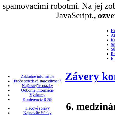
spamovacími robotmi. Na jej zob
JavaScript.
, ozv
Kt
Ak
Ko
St
St
Ro
En
Závery kon
Základné informácie
Prečo striedavá starostlivosť?
Najčastejšie otázky
Odborné informácie
Výskumy
Konferencie ICSP
6. medziná
Tlačové správy
Najnovšie články