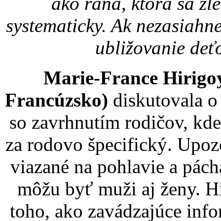
ako rana, ktorá sa zle
systematicky. Ak nezasiahn
ubližovanie deť
Marie-France Hirigoy
Francúzsko)
diskutovala o
so zavrhnutím rodičov, kde
za rodovo špecifický. Upozo
viazané na pohlavie a pác
môžu byť muži aj ženy. H
toho, ako zavádzajúce info