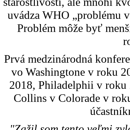
starostlivosti, ale mnohí kv
uvádza WHO „problému vz
Problém môže byť menši
r
Prvá medzinárodná konferen
vo Washingtone v roku 2
2018, Philadelphii v roku
Collins v Colorade v rok
účastník
"Zažil som tento veľmi zvl