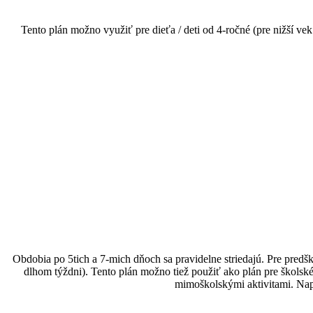
Tento plán možno využiť pre dieťa / deti od 4-ročné (pre nižší vek
Obdobia po 5tich a 7-mich dňoch sa pravidelne striedajú. Pre predško
dlhom týždni). Tento plán možno tiež použiť ako plán pre školské d
mimoškolskými aktivitami. Napr