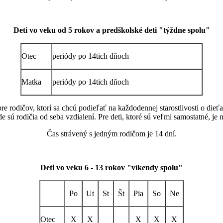
Deti vo veku od 5 rokov a predškolské deti "týždne spolu"
Otec
periódy po 14tich dňoch
Matka
periódy po 14tich dňoch
 rodičov, ktorí sa chcú podieľať na každodennej starostlivosti o dieťa /
sú rodičia od seba vzdialení. Pre deti, ktoré sú veľmi samostatné, je nu
Čas strávený s jedným rodičom je 14 dní.
Deti vo veku 6 - 13 rokov "víkendy spolu"
Po
Ut
St
Št
Pia
So
Ne
Otec
X
X
X
X
X