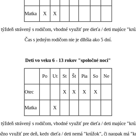
Matka
X
X
 týždeň strávený s rodičom, vhodné využiť pre dieťa / deti majúce "krú
Čas s jedným rodičom nie je dlhšia ako 5 dní.
Deti vo veku 6 - 13 rokov "spoločné noci"
Po
Ut
St
Št
Pia
So
Ne
Otec
X
X
X
X
Matka
X
 týždeň strávený s rodičom, vhodné využiť pre dieťa / deti majúce "krú
no využiť pre deň, kedy dieťa / deti nemá "krúžok", či naopak má "kr