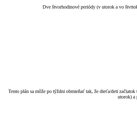
Dve štvorhodinové periódy (v utorok a vo štvrto
Tento plán sa môže po týždni obmieňať tak, že dieťa/deti začiatok
utorok) a