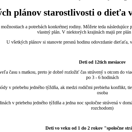
h plánov starostlivosti o dieťa v 
 možnostiach a potrebách konkrétnej rodiny. Môžete teda následujúce 
vlastný plán. V niektorých krajinách majú pre plán
U všetkých plánov si stanovte presnú hodinu odovzdanie dieťaťa,
Deti od 12tich mesiacov
viť veľa času s matkou, preto je dobré rozložiť čas strávený s otcom do vi
po 3 - 6 hodinách
ódy v priebehu jedného týždňa, ak medzi rodičmi prebieha konflikt, tie
osoba
dinách v priebehu jedného týždňa a jedna noc spoločne strávená v domácno
rozchodom)
Deti vo veku od 1 do 2 rokov "spoločne st