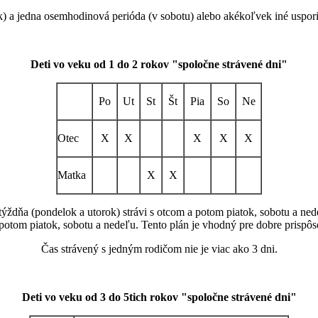
k) a jedna osemhodinová perióda (v sobotu) alebo akékoľvek iné uspori
Deti vo veku od 1 do 2 rokov "spoločne strávené dni"
Po
Ut
St
Št
Pia
So
Ne
Otec
X
X
X
X
X
Matka
X
X
 týždňa (pondelok a utorok) strávi s otcom a potom piatok, sobotu a ne
 potom piatok, sobotu a nedeľu. Tento plán je vhodný pre dobre prispôso
Čas strávený s jedným rodičom nie je viac ako 3 dni.
Deti vo veku od 3 do 5tich rokov "spoločne strávené dni"