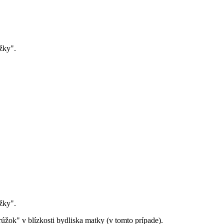
žky".
žky".
úžok" v blízkosti bydliska matky (v tomto prípade).