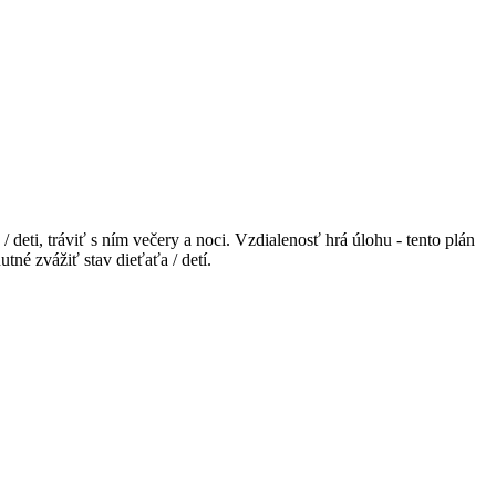
 deti, tráviť s ním večery a noci. Vzdialenosť hrá úlohu - tento plán
tné zvážiť stav dieťaťa / detí.