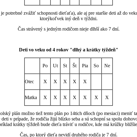
 je potrebné zvážiť schopnosti dieťaťa), ale aj pre staršie deti až do v
ktorýkoľvek iný deň v týždni.
Čas strávený s jedným rodičom nieje dlhší ako 7 dní.
Deti vo veku od 4 rokov "dlhý a krátky týždeň"
Po
Ut
St
Št
Pia
So
Ne
Otec
X
X
X
X
X
Matka
X
X
X
X
X
X
X
lský plán možno tiež tento plán po 14tich dňoch (po mesiaci) meniť tak
eti v prípade, že rodičia žijú blízko seba a sú schopní sa spolu dohovor
íklad krátky týždeň bude dieťa tráviť u rodičov, kde má krúžky bližšie
Čas, po ktorý dieťa nevidí druhého rodiča je 7 dní.