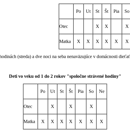
Po
Ut
St
Št
Pia
So
Otec
X
X
X
Matka
X
X
X
X
X
X
hodinách (streda) a dve noci na seba nenaväzujúce v domácnosti dieťaťa 
Deti vo veku od 1 do 2 rokov "spoločne strávené hodiny"
Po
Ut
St
Št
Pia
So
Ne
Otec
X
X
X
Matka
X
X
X
X
X
X
X