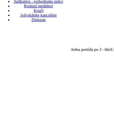
Judikatúra - rozhodnutia súdov
Rodinní mediátori
Kouči
Advokátske kancelárie
Diskusia
Jedna perióda po 3 - 6tich 