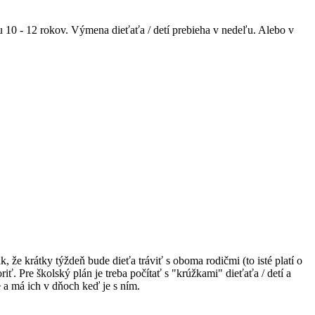
eku 10 - 12 rokov. Výmena dieťaťa / detí prebieha v nedeľu. Alebo v
, že krátky týždeň bude dieťa tráviť s oboma rodičmi (to isté platí o
iť. Pre školský plán je treba počítať s "krúžkami" dieťaťa / detí a
 a má ich v dňoch keď je s ním.