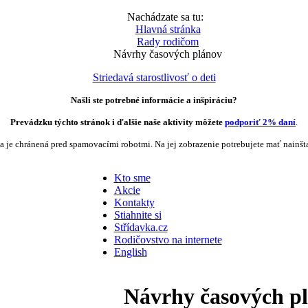
Nachádzate sa tu:
Hlavná stránka
Rady rodičom
Návrhy časových plánov
Striedavá starostlivosť o deti
Našli ste potrebné informácie a inšpiráciu?
Prevádzku týchto stránok i ďalšie naše aktivity môžete
podporiť 2% daní
.
a je chránená pred spamovacími robotmi. Na jej zobrazenie potrebujete mať nainšt
Kto sme
Akcie
Kontakty
Stiahnite si
Střídavka.cz
Rodičovstvo na internete
English
Návrhy časových p