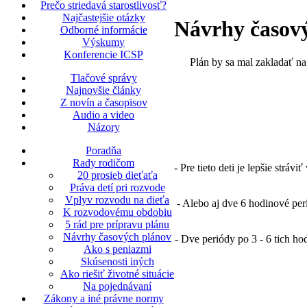
Prečo striedavá starostlivosť?
Najčastejšie otázky
Návrhy časovýc
Odborné informácie
Výskumy
Konferencie ICSP
Plán by sa mal zakladať na
Tlačové správy
Najnovšie články
Z novín a časopisov
Audio a video
Názory
Poradňa
Rady rodičom
- Pre tieto deti je lepšie strá
20 prosieb dieťaťa
Práva detí pri rozvode
Vplyv rozvodu na dieťa
- Alebo aj dve 6 hodinové peri
K rozvodovému obdobiu
5 rád pre prípravu plánu
Návrhy časových plánov
- Dve periódy po 3 - 6 tich ho
Ako s peniazmi
Skúsenosti iných
Ako riešiť životné situácie
Na pojednávaní
Zákony a iné právne normy