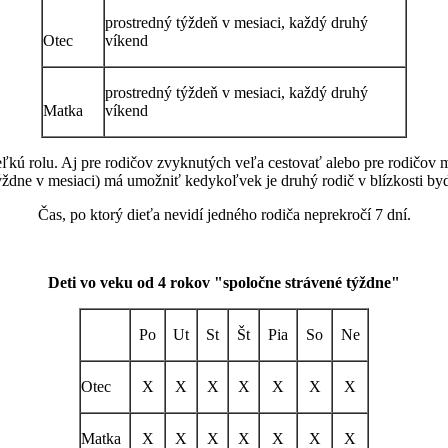
prostredný týždeň v mesiaci, každý druhý
Otec
víkend
prostredný týždeň v mesiaci, každý druhý
Matka
víkend
ľkú rolu. Aj pre rodičov zvyknutých veľa cestovať alebo pre rodičov 
týždne v mesiaci) má umožniť kedykoľvek je druhý rodič v blízkosti bydl
Čas, po ktorý dieťa nevidí jedného rodiča neprekročí 7 dní.
Deti vo veku od 4 rokov "spoločne strávené týždne"
Po
Ut
St
Št
Pia
So
Ne
Otec
X
X
X
X
X
X
X
Matka
X
X
X
X
X
X
X