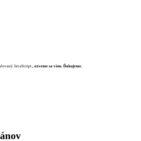
alovaný JavaScript.
, ozveme sa vám. Ďakujeme.
lánov