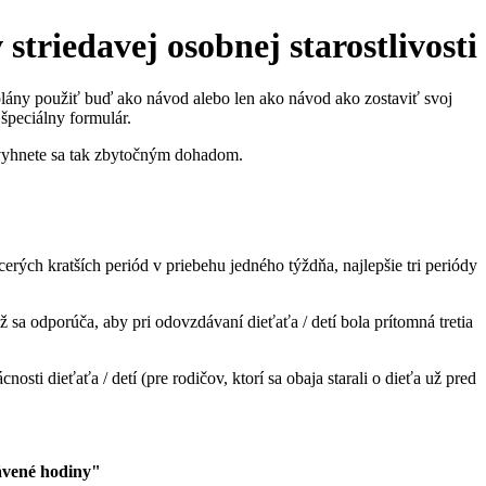
striedavej osobnej starostlivosti
plány použiť buď ako návod alebo len ako návod ako zostaviť svoj
 špeciálny formulár.
 vyhnete sa tak zbytočným dohadom.
acerých kratších periód v priebehu jedného týždňa, najlepšie tri periódy
ž sa odporúča, aby pri odovzdávaní dieťaťa / detí bola prítomná tretia
sti dieťaťa / detí (pre rodičov, ktorí sa obaja starali o dieťa už pred
rávené hodiny"