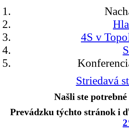
Nach
Hla
4S v Topo
S
Konferenci
Striedavá st
Našli ste potrebné
Prevádzku týchto stránok i ď
2