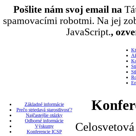
Pošlite nám svoj email na
Tá
spamovacími robotmi. Na jej zob
JavaScript.
, ozv
Kt
Ak
Ko
St
St
Ro
En
Konfer
Základné informácie
Prečo striedavá starostlivosť?
Najčastejšie otázky
Odborné informácie
Celosvetová
Výskumy
Konferencie ICSP