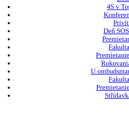
4S v To
Konferen
Priví
Deň SOS 
Premietan
Fakult
Premietanie
Rokovania
U ombudsmank
Fakult
Premietanie
Střídavk