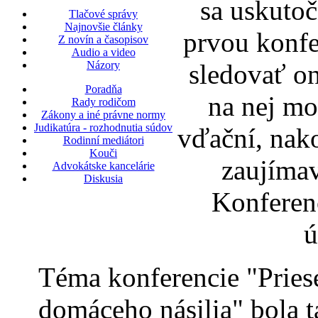
sa uskutoč
Tlačové správy
Najnovšie články
prvou konfe
Z novín a časopisov
Audio a video
sledovať o
Názory
Poradňa
na nej mo
Rady rodičom
Zákony a iné právne normy
Judikatúra - rozhodnutia súdov
vďační, nak
Rodinní mediátori
Kouči
zaujímav
Advokátske kancelárie
Diskusia
Konferen
ú
Téma konferencie "Prieseč
domáceho násilia" bola 