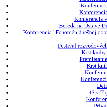
Konferenci
Konferencia
Konferencia v
Beseda na Ústave Dr
Konferencia "Fenomén dnešnej doby 
Festival rozvodových
Krst knihy
Premietanie
Krst kni
Konferenc
Konferenci
Deti
4S v To
Konferen
Priví