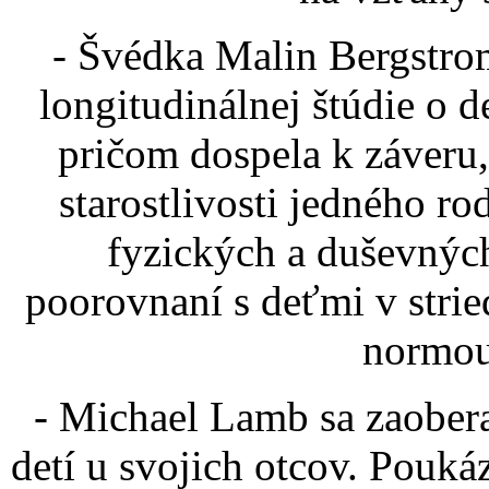
- Švédka Malin Bergstro
longitudinálnej štúdie o de
pričom dospela k záveru, 
starostlivosti jedného r
fyzických a duševnýc
poorovnaní s deťmi v stried
normou
- Michael Lamb sa zaober
detí u svojich otcov. Poukáz