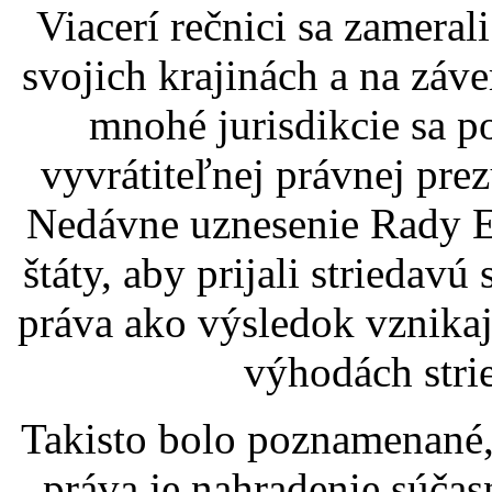
Viacerí rečnici sa zamera
svojich krajinách a na záve
mnohé jurisdikcie sa 
vyvrátiteľnej právnej prez
Nedávne uznesenie Rady E
štáty, aby prijali striedavú
práva ako výsledok vznika
výhodách strie
Takisto bolo poznamenané,
práva je nahradenie súča