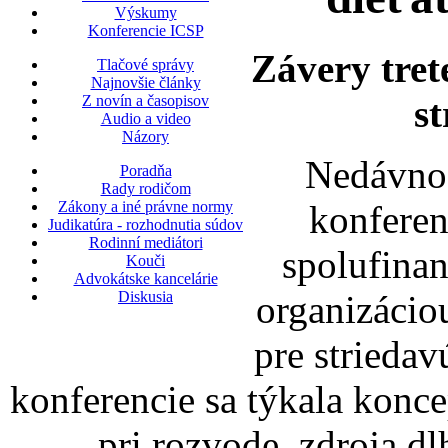
Výskumy
Konferencie ICSP
Závery tret
Tlačové správy
Najnovšie články
st
Z novín a časopisov
Audio a video
Názory
Nedávno 
Poradňa
Rady rodičom
konferenc
Zákony a iné právne normy
Judikatúra - rozhodnutia súdov
Rodinní mediátori
spolufina
Kouči
Advokátske kancelárie
organizáci
Diskusia
pre striedav
konferencie sa týkala konc
pri rozvode, zdroja dl