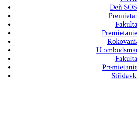
Deň SOS 
Premietan
Fakult
Premietanie
Rokovania
U ombudsmank
Fakult
Premietanie
Střídavk