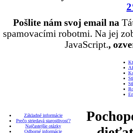
2
Pošlite nám svoj email na
Tá
spamovacími robotmi. Na jej zob
JavaScript.
, ozv
Kt
Ak
Ko
St
St
Ro
En
Pochope
Základné informácie
Prečo striedavá starostlivosť?
Najčastejšie otázky
dieťa
Odborné informácie