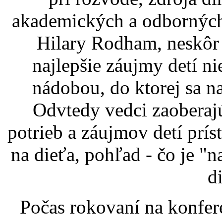
akademických a odbornýc
Hilary Rodham, neskôr 
najlepšie záujmy detí n
nádobou, do ktorej sa n
Odvtedy vedci zaoberajú
potrieb a záujmov detí prís
na dieťa, pohľad - čo je "
d
Počas rokovaní na konfere