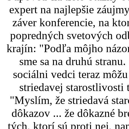
expert na najlepšie záujmy
záver konferencie, na kto
popredných svetových odb
krajín: "Podľa môjho názor
sme sa na druhú stranu.
sociálni vedci teraz môž
striedavej starostlivosti
"Myslím, že striedavá star
dôkazov ... že dôkazné b
tých, ktorí sú proti nej, n