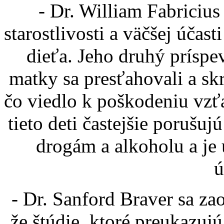
- Dr. William Fabricius
starostlivosti a väčšej účas
dieťa. Jeho druhý príspe
matky sa presťahovali a sk
čo viedlo k poškodeniu vzťa
tieto deti častejšie porušuj
drogám a alkoholu a je 
ú
- Dr. Sanford Braver sa zao
že štúdie, ktoré preukazujú